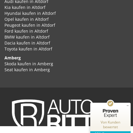
Audi kaufen in Altdorf
Kia kaufen in Altdorf
Hyundai kaufen in Altdorf
Opel kaufen in Altdorf
Peugeot kaufen in Altdorf
Ford kaufen in Altdorf
BMW kaufen in Altdorf
Dacia kaufen in Altdorf
Toyota kaufen in Altdorf
Amberg
Kundenbewertungen und Erfahrungen zu
Skoda kaufen in Amberg
Auto Ritter GmbH
Seat kaufen in Amberg
Cupra kaufen in Amberg
SEHR GUT
%
100
Volkswagen kaufen in Amberg
Empfehlungen auf
Audi kaufen in Amberg
ProvenExpert.com
5,00
/
4,87
Kia kaufen in Amberg
Hyundai kaufen in Amberg
2
348
Opel kaufen in Amberg
Peugeot kaufen in Amberg
Bewertungen auf
Bewertungen von
ProvenExpert.com
Ford kaufen in Amberg
2 anderen Quellen
Von Kunden
BMW kaufen in Amberg
bewertet
Dacia kaufen in Amberg
Blick aufs ProvenExpert-Profil werfen