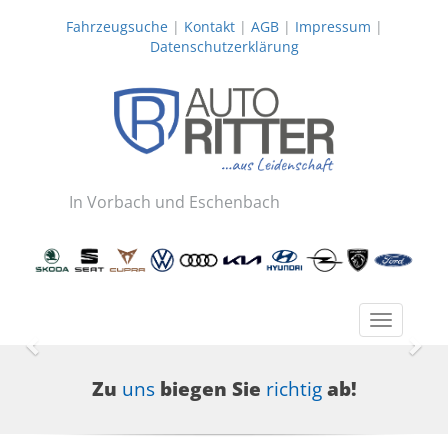
Fahrzeugsuche
|
Kontakt
|
AGB
|
Impressum
|
Datenschutzerklärung
In Vorbach und Eschenbach
Toggle
navigatio
Zurück
Wei
Zu
uns
biegen Sie
richtig
ab!