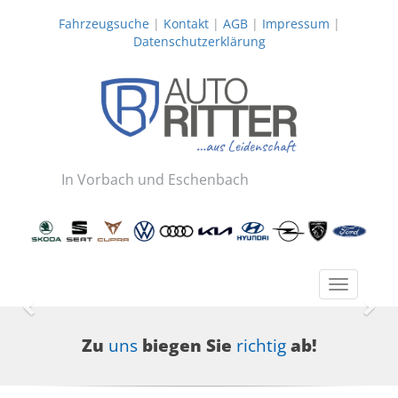
Fahrzeugsuche
|
Kontakt
|
AGB
|
Impressum
|
Datenschutzerklärung
In Vorbach und Eschenbach
Toggle
navigatio
Zurück
Wei
Zu
uns
biegen Sie
richtig
ab!