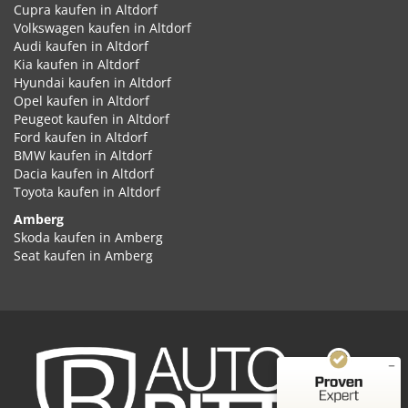
Cupra kaufen in Altdorf
Volkswagen kaufen in Altdorf
Audi kaufen in Altdorf
Kia kaufen in Altdorf
Hyundai kaufen in Altdorf
Opel kaufen in Altdorf
Peugeot kaufen in Altdorf
Ford kaufen in Altdorf
BMW kaufen in Altdorf
Dacia kaufen in Altdorf
Toyota kaufen in Altdorf
Amberg
Kundenbewertungen und Erfahrungen zu
Skoda kaufen in Amberg
Auto Ritter GmbH
Seat kaufen in Amberg
Cupra kaufen in Amberg
SEHR GUT
%
100
Volkswagen kaufen in Amberg
Empfehlungen auf
Audi kaufen in Amberg
ProvenExpert.com
5,00
/
4,87
Kia kaufen in Amberg
Hyundai kaufen in Amberg
2
348
Opel kaufen in Amberg
Peugeot kaufen in Amberg
Bewertungen auf
Bewertungen von
ProvenExpert.com
Ford kaufen in Amberg
2 anderen Quellen