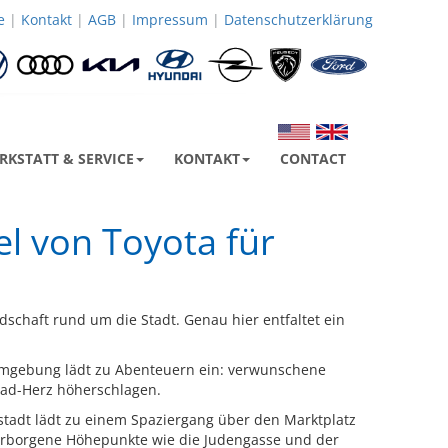
Weiter
e
|
Kontakt
|
AGB
|
Impressum
|
Datenschutzerklärung
!
RKSTATT & SERVICE
KONTAKT
CONTACT
el von Toyota für
dschaft rund um die Stadt. Genau hier entfaltet ein
e Umgebung lädt zu Abenteuern ein: verwunschene
oad-Herz höherschlagen.
tstadt lädt zu einem Spaziergang über den Marktplatz
erborgene Höhepunkte wie die Judengasse und der