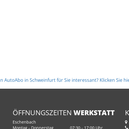
 ein AutoAbo in Schweinfurt für Sie interessant? Klicken Sie 
ÖFFNUNGSZEITEN
WERKSTATT
Eschenbach
Montag - Donnerstag
07:30 - 17:00 Uhr