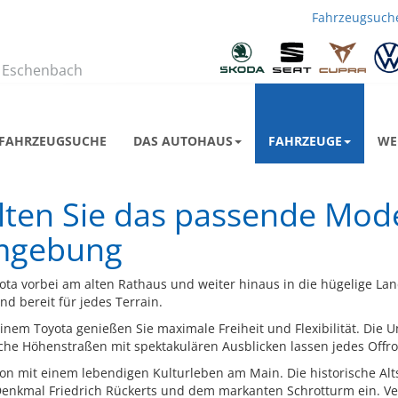
Fahrzeugsuch
Zu
uns
biegen Sie
richtig
ab
 Eschenbach
FAHRZEUGSUCHE
DAS AUTOHAUS
FAHRZEUGE
WE
alten Sie das passende Mod
Umgebung
oyota vorbei am alten Rathaus und weiter hinaus in die hügelige Lan
und bereit für jedes Terrain.
einem Toyota genießen Sie maximale Freiheit und Flexibilität. Di
che Höhenstraßen mit spektakulären Ausblicken lassen jedes Offr
tion mit einem lebendigen Kulturleben am Main. Die historische Al
enkmal Friedrich Rückerts und dem markanten Schrotturm ein. V