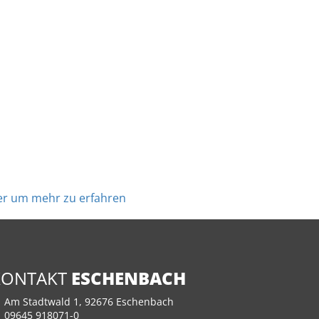
hier um mehr zu erfahren
KONTAKT
ESCHENBACH
Am Stadtwald 1, 92676 Eschenbach
09645 918071-0