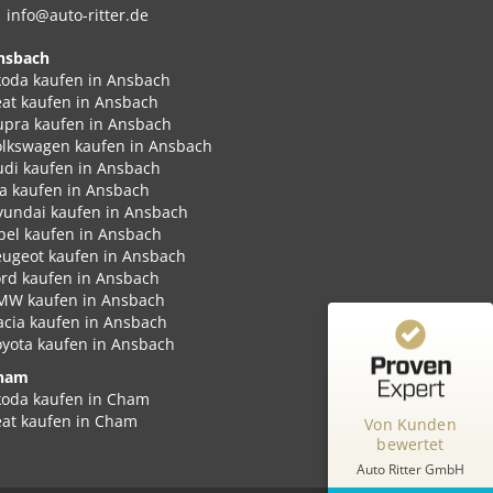
info@auto-ritter.de
nsbach
koda kaufen in Ansbach
eat kaufen in Ansbach
upra kaufen in Ansbach
Kundenbewertungen und Erfahrungen zu
olkswagen kaufen in Ansbach
Auto Ritter GmbH
udi kaufen in Ansbach
ia kaufen in Ansbach
%
100
SEHR GUT
yundai kaufen in Ansbach
Empfehlungen auf
pel kaufen in Ansbach
ProvenExpert.com
5,00
/
4,87
eugeot kaufen in Ansbach
ord kaufen in Ansbach
MW kaufen in Ansbach
348
2
acia kaufen in Ansbach
2
Bewertungen von
Bewertungen auf
oyota kaufen in Ansbach
anderen Quellen
ProvenExpert.com
ham
koda kaufen in Cham
Blick aufs ProvenExpert-Profil werfen
eat kaufen in Cham
Von Kunden
upra kaufen in Cham
bewertet
Robert K.
4,77
olkswagen kaufen in Cham
Auto Ritter GmbH
Gerne bestätige ich ihnen schrift, meine
udi kaufen in Cham