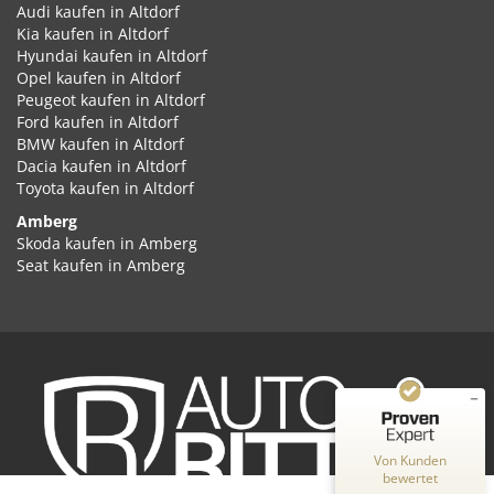
Audi kaufen in Altdorf
Kia kaufen in Altdorf
Hyundai kaufen in Altdorf
Opel kaufen in Altdorf
Peugeot kaufen in Altdorf
Ford kaufen in Altdorf
BMW kaufen in Altdorf
Dacia kaufen in Altdorf
Toyota kaufen in Altdorf
Amberg
Kundenbewertungen und Erfahrungen zu
Skoda kaufen in Amberg
Auto Ritter GmbH
Seat kaufen in Amberg
Cupra kaufen in Amberg
SEHR GUT
%
100
Volkswagen kaufen in Amberg
Empfehlungen auf
Audi kaufen in Amberg
ProvenExpert.com
5,00
/
4,87
Kia kaufen in Amberg
Hyundai kaufen in Amberg
2
348
Opel kaufen in Amberg
Peugeot kaufen in Amberg
Bewertungen auf
Bewertungen von
ProvenExpert.com
Ford kaufen in Amberg
2 anderen Quellen
Von Kunden
BMW kaufen in Amberg
bewertet
Dacia kaufen in Amberg
Blick aufs ProvenExpert-Profil werfen