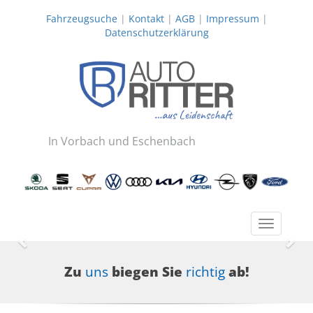
Fahrzeugsuche
|
Kontakt
|
AGB
|
Impressum
|
Datenschutzerklärung
In Vorbach und Eschenbach
Toggle
navigatio
Zurück
Wei
Zu
uns
biegen Sie
richtig
ab!