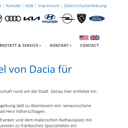
Weiter
e
|
Kontakt
|
AGB
|
Impressum
|
Datenschutzerklärung
!
RKSTATT & SERVICE
KONTAKT
CONTACT
l von Dacia für
schaft rund um die Stadt. Genau hier entfaltet ein
 Umgebung lädt zu Abenteuern ein: verwunschene
oad-Herz höherschlagen.
rfranken und dem malerischen Rathausplatz mit
ereien zu fränkischen Spezialitäten ein.