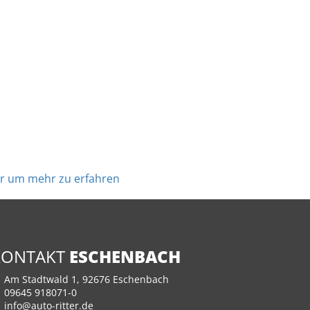
hier um mehr zu erfahren
KONTAKT
ESCHENBACH
Am Stadtwald 1, 92676 Eschenbach
09645 918071-0
info@auto-ritter.de