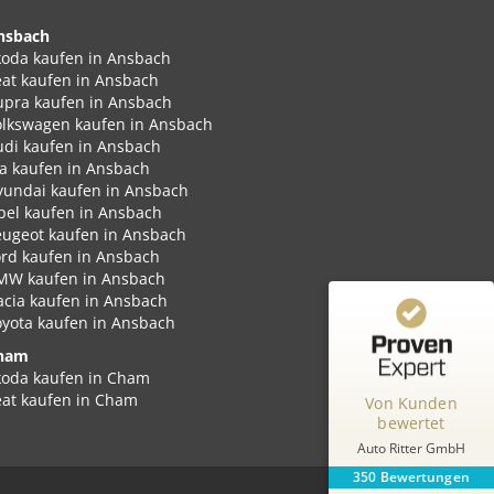
nsbach
koda kaufen in Ansbach
eat kaufen in Ansbach
upra kaufen in Ansbach
Kundenbewertungen und Erfahrungen zu
olkswagen kaufen in Ansbach
Auto Ritter GmbH
udi kaufen in Ansbach
ia kaufen in Ansbach
%
100
SEHR GUT
yundai kaufen in Ansbach
Empfehlungen auf
pel kaufen in Ansbach
ProvenExpert.com
5,00
/
4,87
eugeot kaufen in Ansbach
ord kaufen in Ansbach
MW kaufen in Ansbach
348
2
acia kaufen in Ansbach
2
Bewertungen von
Bewertungen auf
oyota kaufen in Ansbach
anderen Quellen
ProvenExpert.com
ham
koda kaufen in Cham
Blick aufs ProvenExpert-Profil werfen
eat kaufen in Cham
Von Kunden
upra kaufen in Cham
bewertet
Robert K.
4,77
olkswagen kaufen in Cham
Auto Ritter GmbH
Gerne bestätige ich ihnen schrift, meine
udi kaufen in Cham
350
Bewertungen
sehr hoche Zufriedenheit, Services, sehr
ia kaufen in Cham