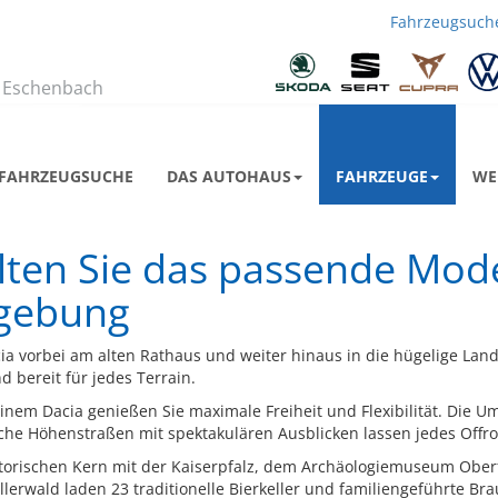
Fahrzeugsuch
Zu
uns
biegen Sie
richtig
ab
 Eschenbach
FAHRZEUGSUCHE
DAS AUTOHAUS
FAHRZEUGE
WE
alten Sie das passende Mode
gebung
acia vorbei am alten Rathaus und weiter hinaus in die hügelige Land
nd bereit für jedes Terrain.
einem Dacia genießen Sie maximale Freiheit und Flexibilität. Die
che Höhenstraßen mit spektakulären Ausblicken lassen jedes Offr
storischen Kern mit der Kaiserpfalz, dem Archäologiemuseum Obe
rwald laden 23 traditionelle Bierkeller und familiengeführte Brau