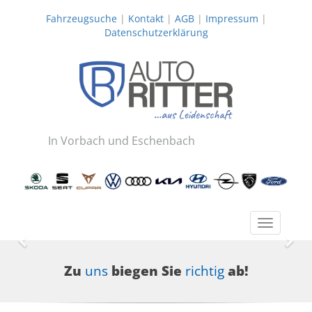
Fahrzeugsuche
|
Kontakt
|
AGB
|
Impressum
|
Datenschutzerklärung
In Vorbach und Eschenbach
Toggle
navigatio
Zurück
Wei
Zu
uns
biegen Sie
richtig
ab!