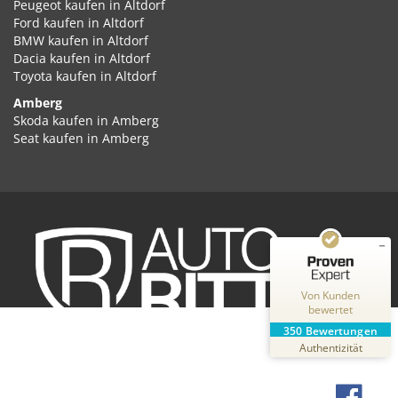
Peugeot kaufen in Altdorf
Ford kaufen in Altdorf
BMW kaufen in Altdorf
Dacia kaufen in Altdorf
Toyota kaufen in Altdorf
Amberg
Kundenbewertungen und Erfahrungen zu
Skoda kaufen in Amberg
Auto Ritter GmbH
Seat kaufen in Amberg
Cupra kaufen in Amberg
SEHR GUT
%
100
Volkswagen kaufen in Amberg
Empfehlungen auf
Audi kaufen in Amberg
ProvenExpert.com
5,00
/
4,87
Kia kaufen in Amberg
Hyundai kaufen in Amberg
2
348
Opel kaufen in Amberg
Peugeot kaufen in Amberg
Bewertungen auf
Bewertungen von
ProvenExpert.com
Ford kaufen in Amberg
2 anderen Quellen
Von Kunden
BMW kaufen in Amberg
bewertet
Dacia kaufen in Amberg
Blick aufs ProvenExpert-Profil werfen
350
Bewertungen
Toyota kaufen in Amberg
31.07.2026
Authentizität
Ansbach
Skoda kaufen in Ansbach
Seat kaufen in Ansbach