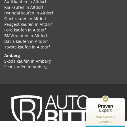
Audi kaufen in Altdorf
Kia kaufen in Altdorf
Hyundai kaufen in Altdorf
Opel kaufen in Altdorf
Peugeot kaufen in Altdorf
Ford kaufen in Altdorf
BMW kaufen in Altdorf
Dacia kaufen in Altdorf
Toyota kaufen in Altdorf
Amberg
Kundenbewertungen und Erfahrungen zu
Skoda kaufen in Amberg
Auto Ritter GmbH
Seat kaufen in Amberg
Cupra kaufen in Amberg
SEHR GUT
%
100
Volkswagen kaufen in Amberg
Empfehlungen auf
Audi kaufen in Amberg
ProvenExpert.com
5,00
/
4,87
Kia kaufen in Amberg
Hyundai kaufen in Amberg
2
348
Opel kaufen in Amberg
Peugeot kaufen in Amberg
Bewertungen auf
Bewertungen von
ProvenExpert.com
Ford kaufen in Amberg
2 anderen Quellen
Von Kunden
BMW kaufen in Amberg
bewertet
Dacia kaufen in Amberg
Blick aufs ProvenExpert-Profil werfen