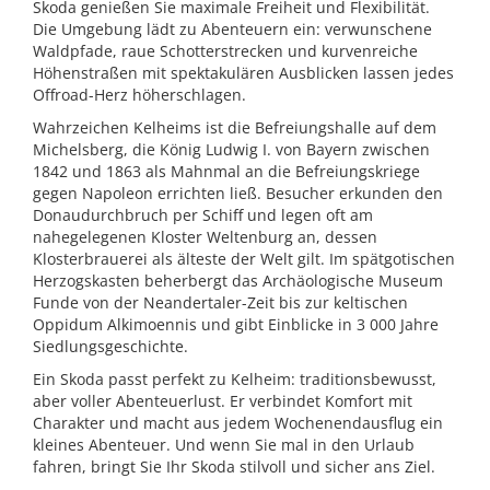
Skoda genießen Sie maximale Freiheit und Flexibilität.
Die Umgebung lädt zu Abenteuern ein: verwunschene
Waldpfade, raue Schotterstrecken und kurvenreiche
Höhenstraßen mit spektakulären Ausblicken lassen jedes
Offroad-Herz höherschlagen.
Wahrzeichen Kelheims ist die Befreiungshalle auf dem
Michelsberg, die König Ludwig I. von Bayern zwischen
1842 und 1863 als Mahnmal an die Befreiungskriege
gegen Napoleon errichten ließ. Besucher erkunden den
Donaudurchbruch per Schiff und legen oft am
nahegelegenen Kloster Weltenburg an, dessen
Klosterbrauerei als älteste der Welt gilt. Im spätgotischen
Herzogskasten beherbergt das Archäologische Museum
Funde von der Neandertaler-Zeit bis zur keltischen
Oppidum Alkimoennis und gibt Einblicke in 3 000 Jahre
Siedlungsgeschichte.
Ein Skoda passt perfekt zu Kelheim: traditionsbewusst,
aber voller Abenteuerlust. Er verbindet Komfort mit
Charakter und macht aus jedem Wochenendausflug ein
kleines Abenteuer. Und wenn Sie mal in den Urlaub
fahren, bringt Sie Ihr Skoda stilvoll und sicher ans Ziel.