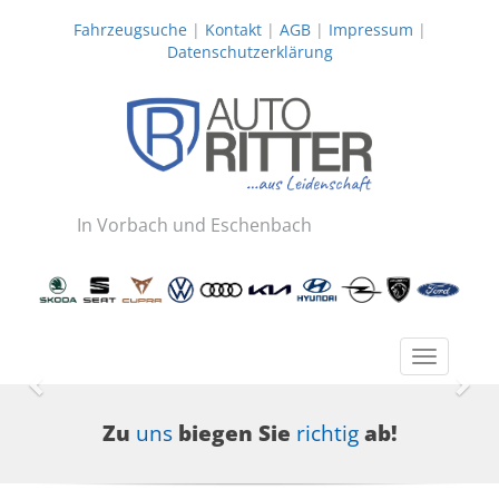
Fahrzeugsuche
|
Kontakt
|
AGB
|
Impressum
|
Datenschutzerklärung
In Vorbach und Eschenbach
Toggle
navigatio
Zurück
Wei
Zu
uns
biegen Sie
richtig
ab!