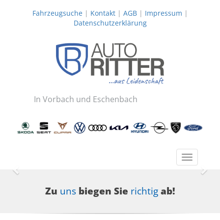
Fahrzeugsuche
|
Kontakt
|
AGB
|
Impressum
|
Datenschutzerklärung
In Vorbach und Eschenbach
Toggle
navigatio
Zurück
Wei
Zu
uns
biegen Sie
richtig
ab!