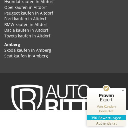
Hyundai kaufen in Altdorf
Opel kaufen in Altdorf
Peugeot kaufen in Altdorf
Ford kaufen in Altdorf
BMW kaufen in Altdorf
Dacia kaufen in Altdorf
Toyota kaufen in Altdorf
Amberg
Kundenbewertungen und Erfahrungen zu
Skoda kaufen in Amberg
Auto Ritter GmbH
Seat kaufen in Amberg
Cupra kaufen in Amberg
SEHR GUT
%
100
Volkswagen kaufen in Amberg
Empfehlungen auf
Audi kaufen in Amberg
ProvenExpert.com
5,00
/
4,87
Kia kaufen in Amberg
Hyundai kaufen in Amberg
2
348
Opel kaufen in Amberg
Peugeot kaufen in Amberg
Bewertungen auf
Bewertungen von
ProvenExpert.com
Ford kaufen in Amberg
2 anderen Quellen
Von Kunden
BMW kaufen in Amberg
bewertet
Dacia kaufen in Amberg
Blick aufs ProvenExpert-Profil werfen
350
Bewertungen
Toyota kaufen in Amberg
31.07.2026
Authentizität
Ansbach