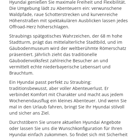
Hyundai genießen Sie maximale Freiheit und Flexibilität.
Die Umgebung lädt zu Abenteuern ein: verwunschene
Waldpfade, raue Schotterstrecken und kurvenreiche
Höhenstraßen mit spektakulären Ausblicken lassen jedes
Offroad-Herz höherschlagen.
Straubings spätgotisches Wahrzeichen, der 68 m hohe
Stadtturm, prägt das mittelalterliche Stadtbild, und im
Gäubodenmuseum wird der weltberühmte Römerschatz
präsentiert. Jährlich zieht das traditionelle
Gäubodenvolksfest zahlreiche Besucher an und
vermittelt echte niederbayerische Lebensart und
Brauchtum.
Ein Hyundai passt perfekt zu Straubing:
traditionsbewusst, aber voller Abenteuerlust. Er
verbindet Komfort mit Charakter und macht aus jedem
Wochenendausflug ein kleines Abenteuer. Und wenn Sie
mal in den Urlaub fahren, bringt Sie Ihr Hyundai stilvoll
und sicher ans Ziel.
Durchstöbern Sie unsere aktuellen Hyundai Angebote
oder lassen Sie uns die Wunschkonfiguration für Ihren
Hyundai einfach zukommen. So findet sich mit Sicherheit