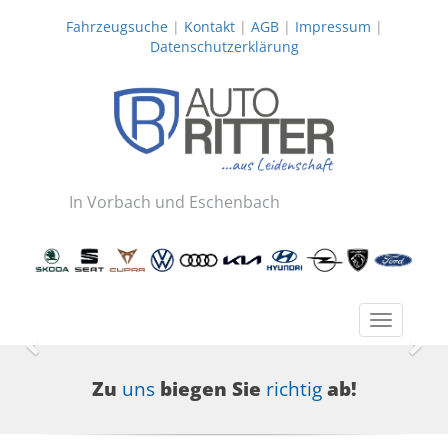
Fahrzeugsuche
|
Kontakt
|
AGB
|
Impressum
|
Datenschutzerklärung
In Vorbach und Eschenbach
Toggle
navigatio
Zurück
Wei
Zu
uns
biegen Sie
richtig
ab!