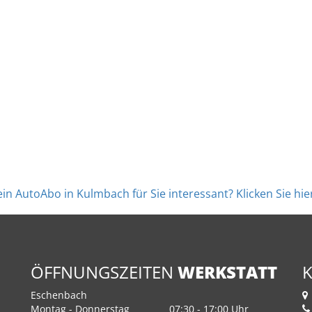
h ein AutoAbo in Kulmbach für Sie interessant? Klicken Sie h
ÖFFNUNGSZEITEN
WERKSTATT
Eschenbach
Montag - Donnerstag
07:30 - 17:00 Uhr