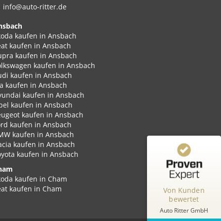
info@auto-ritter.de
nsbach
koda kaufen in Ansbach
eat kaufen in Ansbach
upra kaufen in Ansbach
Kundenbewertungen und Erfahrungen zu
olkswagen kaufen in Ansbach
Auto Ritter GmbH
udi kaufen in Ansbach
ia kaufen in Ansbach
%
100
SEHR GUT
yundai kaufen in Ansbach
Empfehlungen auf
pel kaufen in Ansbach
ProvenExpert.com
5,00
/
4,87
eugeot kaufen in Ansbach
ord kaufen in Ansbach
MW kaufen in Ansbach
348
2
acia kaufen in Ansbach
2
Bewertungen von
Bewertungen auf
oyota kaufen in Ansbach
anderen Quellen
ProvenExpert.com
ham
koda kaufen in Cham
Blick aufs ProvenExpert-Profil werfen
eat kaufen in Cham
Von Kunden
upra kaufen in Cham
bewertet
Robert K.
4,77
olkswagen kaufen in Cham
Auto Ritter GmbH
Gerne bestätige ich ihnen schrift, meine
udi kaufen in Cham