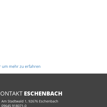
ier um mehr zu erfahren
KONTAKT
ESCHENBACH
Am Stadtwald 1, 92676 Eschenbach
09645 918071-0