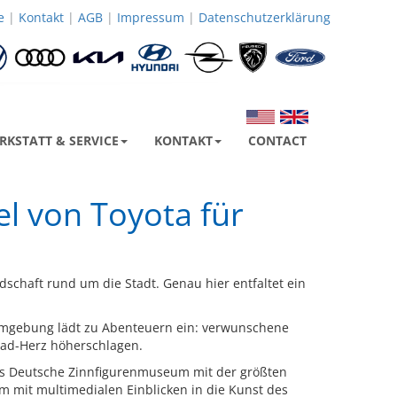
Weiter
e
|
Kontakt
|
AGB
|
Impressum
|
Datenschutzerklärung
!
RKSTATT & SERVICE
KONTAKT
CONTACT
el von Toyota für
dschaft rund um die Stadt. Genau hier entfaltet ein
e Umgebung lädt zu Abenteuern ein: verwunschene
oad-Herz höherschlagen.
as Deutsche Zinnfigurenmuseum mit der größten
m mit multimedialen Einblicken in die Kunst des