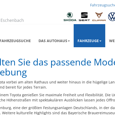
Fahrzeugsuch
Zu
uns
biegen Sie
richtig
ab
 Eschenbach
FAHRZEUGSUCHE
DAS AUTOHAUS
FAHRZEUGE
WE
alten Sie das passende Mod
gebung
oyota vorbei am alten Rathaus und weiter hinaus in die hügelige Lan
und bereit für jedes Terrain.
einem Toyota genießen Sie maximale Freiheit und Flexibilität. Di
che Höhenstraßen mit spektakulären Ausblicken lassen jedes Offr
enburg, eine der größten Festungsanlagen Deutschlands, in der d
 Weitere kulturelle Highlights sind das Bayerische Brauereimuseu