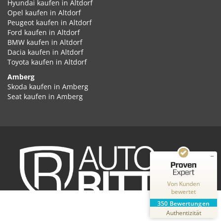
Hyundai kaufen in Altdorf
Opel kaufen in Altdorf
Peugeot kaufen in Altdorf
Ford kaufen in Altdorf
BMW kaufen in Altdorf
Dacia kaufen in Altdorf
Toyota kaufen in Altdorf
Amberg
Kundenbewertungen und Erfahrungen zu
Skoda kaufen in Amberg
Auto Ritter GmbH
Seat kaufen in Amberg
Cupra kaufen in Amberg
SEHR GUT
%
100
Volkswagen kaufen in Amberg
Empfehlungen auf
Audi kaufen in Amberg
ProvenExpert.com
5,00
/
4,87
Kia kaufen in Amberg
Hyundai kaufen in Amberg
2
348
Opel kaufen in Amberg
Peugeot kaufen in Amberg
Bewertungen auf
Bewertungen von
ProvenExpert.com
Ford kaufen in Amberg
2 anderen Quellen
Von Kunden
BMW kaufen in Amberg
bewertet
Dacia kaufen in Amberg
Blick aufs ProvenExpert-Profil werfen
350
Bewertungen
Toyota kaufen in Amberg
31.07.2026
Authentizität
Ansbach