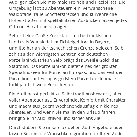
Audi genießen Sie maximale Freiheit und Flexibilität. Die
Umgebung lädt zu Abenteuern ein: verwunschene
Waldpfade, raue Schotterstrecken und kurvenreiche
Höhenstraßen mit spektakulären Ausblicken lassen jedes
Offroad-Herz höherschlagen.
Selb ist eine Große Kreisstadt im oberfränkischen
Landkreis Wunsiedel im Fichtelgebirge in Bayern,
unmittelbar an der tschechischen Grenze gelegen. Selb
zählt zu den wichtigsten Zentren der deutschen
Porzellanindustrie.In Selb prägt das „weiße Gold“ das
Stadtbild. Das Porzellanikon bietet eines der größten
Spezialmuseen für Porzellan Europas, und das Fest der
Porzelliner mit Europas größtem Porzellan-Flohmarkt
lockt jährlich viele Besucher an.
Ein Audi passt perfekt zu Selb: traditionsbewusst, aber
voller Abenteuerlust. Er verbindet Komfort mit Charakter
und macht aus jedem Wochenendausflug ein kleines
Abenteuer. Und wenn Sie mal in den Urlaub fahren,
bringt Sie Ihr Audi stilvoll und sicher ans Ziel.
Durchstöbern Sie unsere aktuellen Audi Angebote oder
lassen Sie uns die Wunschkonfiguration für Ihren Audi