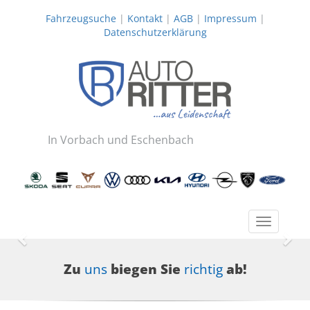
Fahrzeugsuche
|
Kontakt
|
AGB
|
Impressum
|
Datenschutzerklärung
In Vorbach und Eschenbach
Toggle
navigatio
Zurück
Wei
Zu
uns
biegen Sie
richtig
ab!