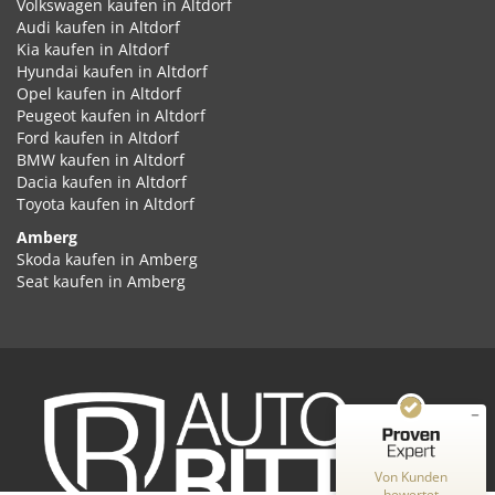
Volkswagen kaufen in Altdorf
Audi kaufen in Altdorf
Kia kaufen in Altdorf
Hyundai kaufen in Altdorf
Opel kaufen in Altdorf
Peugeot kaufen in Altdorf
Ford kaufen in Altdorf
BMW kaufen in Altdorf
Dacia kaufen in Altdorf
Toyota kaufen in Altdorf
Amberg
Kundenbewertungen und Erfahrungen zu
Skoda kaufen in Amberg
Auto Ritter GmbH
Seat kaufen in Amberg
Cupra kaufen in Amberg
SEHR GUT
%
100
Volkswagen kaufen in Amberg
Empfehlungen auf
Audi kaufen in Amberg
ProvenExpert.com
5,00
/
4,87
Kia kaufen in Amberg
Hyundai kaufen in Amberg
2
348
Opel kaufen in Amberg
Peugeot kaufen in Amberg
Bewertungen auf
Bewertungen von
ProvenExpert.com
Ford kaufen in Amberg
2 anderen Quellen
Von Kunden
BMW kaufen in Amberg
bewertet