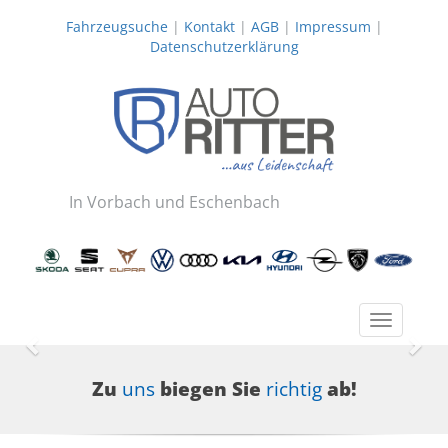
Fahrzeugsuche
|
Kontakt
|
AGB
|
Impressum
|
Datenschutzerklärung
In Vorbach und Eschenbach
Toggle
navigatio
Zurück
Wei
Zu
uns
biegen Sie
richtig
ab!