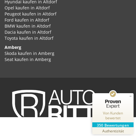
Hyundai kaufen in Altdorf
Opel kaufen in Altdorf
Peugeot kaufen in Altdorf
Ford kaufen in Altdorf
BMW kaufen in Altdorf
Dacia kaufen in Altdorf
Toyota kaufen in Altdorf
Amberg
Kundenbewertungen und Erfahrungen zu
Skoda kaufen in Amberg
Auto Ritter GmbH
Seat kaufen in Amberg
Cupra kaufen in Amberg
SEHR GUT
%
100
Volkswagen kaufen in Amberg
Empfehlungen auf
Audi kaufen in Amberg
ProvenExpert.com
5,00
/
4,87
Kia kaufen in Amberg
Hyundai kaufen in Amberg
2
348
Opel kaufen in Amberg
Peugeot kaufen in Amberg
Bewertungen auf
Bewertungen von
ProvenExpert.com
Ford kaufen in Amberg
2 anderen Quellen
Von Kunden
BMW kaufen in Amberg
bewertet
Dacia kaufen in Amberg
Blick aufs ProvenExpert-Profil werfen
350
Bewertungen
Toyota kaufen in Amberg
31.07.2026
Authentizität
Ansbach