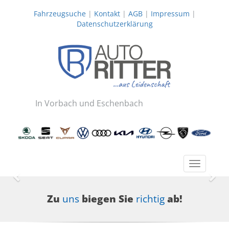
Fahrzeugsuche
|
Kontakt
|
AGB
|
Impressum
|
Datenschutzerklärung
In Vorbach und Eschenbach
Toggle
navigatio
Zurück
Wei
Zu
uns
biegen Sie
richtig
ab!