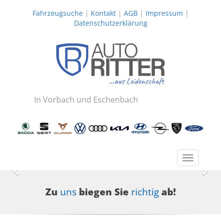
Fahrzeugsuche
|
Kontakt
|
AGB
|
Impressum
|
Datenschutzerklärung
In Vorbach und Eschenbach
Toggle
navigatio
Zurück
Wei
Zu
uns
biegen Sie
richtig
ab!