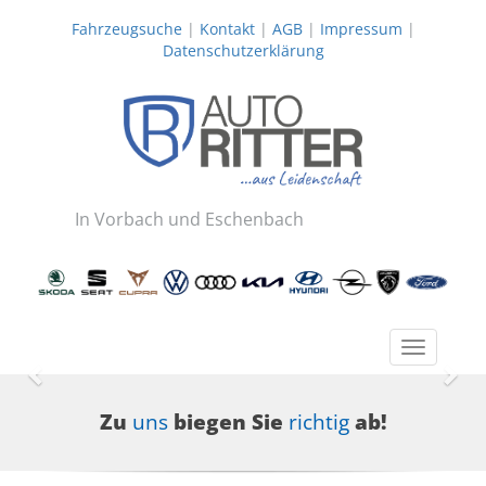
Fahrzeugsuche
|
Kontakt
|
AGB
|
Impressum
|
Datenschutzerklärung
In Vorbach und Eschenbach
Toggle
navigatio
Zurück
Wei
Zu
uns
biegen Sie
richtig
ab!