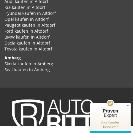
Audi kaufen in Altdorf
Kia kaufen in Altdorf
Hyundai kaufen in Altdorf
Opel kaufen in Altdorf
Peugeot kaufen in Altdorf
Ford kaufen in Altdorf
BMW kaufen in Altdorf
Dacia kaufen in Altdorf
Toyota kaufen in Altdorf
Amberg
Kundenbewertungen und Erfahrungen zu
Skoda kaufen in Amberg
Auto Ritter GmbH
Seat kaufen in Amberg
Cupra kaufen in Amberg
SEHR GUT
%
100
Volkswagen kaufen in Amberg
Empfehlungen auf
Audi kaufen in Amberg
ProvenExpert.com
5,00
/
4,87
Kia kaufen in Amberg
Hyundai kaufen in Amberg
2
348
Opel kaufen in Amberg
Peugeot kaufen in Amberg
Bewertungen auf
Bewertungen von
ProvenExpert.com
Ford kaufen in Amberg
2 anderen Quellen
Von Kunden
BMW kaufen in Amberg
bewertet
Dacia kaufen in Amberg
Blick aufs ProvenExpert-Profil werfen