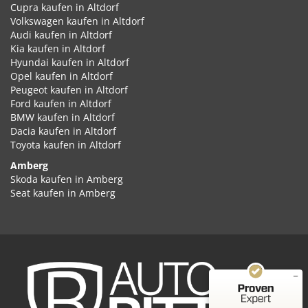
Cupra kaufen in Altdorf
Volkswagen kaufen in Altdorf
Audi kaufen in Altdorf
Kia kaufen in Altdorf
Hyundai kaufen in Altdorf
Opel kaufen in Altdorf
Peugeot kaufen in Altdorf
Ford kaufen in Altdorf
BMW kaufen in Altdorf
Dacia kaufen in Altdorf
Toyota kaufen in Altdorf
Amberg
Kundenbewertungen und Erfahrungen zu
Skoda kaufen in Amberg
Auto Ritter GmbH
Seat kaufen in Amberg
Cupra kaufen in Amberg
SEHR GUT
%
100
Volkswagen kaufen in Amberg
Empfehlungen auf
Audi kaufen in Amberg
ProvenExpert.com
5,00
/
4,87
Kia kaufen in Amberg
Hyundai kaufen in Amberg
2
348
Opel kaufen in Amberg
Peugeot kaufen in Amberg
Bewertungen auf
Bewertungen von
ProvenExpert.com
Ford kaufen in Amberg
2 anderen Quellen