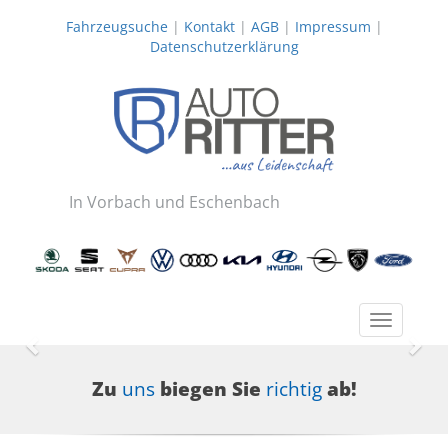
Fahrzeugsuche
|
Kontakt
|
AGB
|
Impressum
|
Datenschutzerklärung
In Vorbach und Eschenbach
Toggle
navigatio
Zurück
Wei
Zu
uns
biegen Sie
richtig
ab!