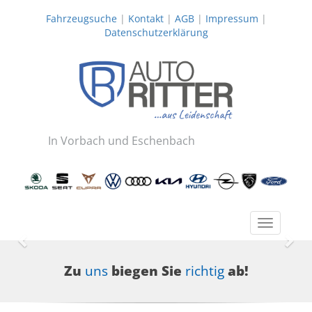
Fahrzeugsuche
|
Kontakt
|
AGB
|
Impressum
|
Datenschutzerklärung
In Vorbach und Eschenbach
Toggle
navigatio
Zurück
Wei
Zu
uns
biegen Sie
richtig
ab!