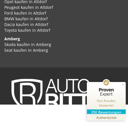
Opel kaufen in Altdorf
Peugeot kaufen in Altdorf
Ford kaufen in Altdorf
BMW kaufen in Altdorf
Dacia kaufen in Altdorf
Toyota kaufen in Altdorf
Amberg
Kundenbewertungen und Erfahrungen zu
Skoda kaufen in Amberg
Auto Ritter GmbH
Seat kaufen in Amberg
Cupra kaufen in Amberg
SEHR GUT
%
100
Volkswagen kaufen in Amberg
Empfehlungen auf
Audi kaufen in Amberg
ProvenExpert.com
5,00
/
4,87
Kia kaufen in Amberg
Hyundai kaufen in Amberg
2
348
Opel kaufen in Amberg
Peugeot kaufen in Amberg
Bewertungen auf
Bewertungen von
ProvenExpert.com
Ford kaufen in Amberg
2 anderen Quellen
Von Kunden
BMW kaufen in Amberg
bewertet
Dacia kaufen in Amberg
Blick aufs ProvenExpert-Profil werfen
350
Bewertungen
Toyota kaufen in Amberg
31.07.2026
Authentizität
Ansbach
Skoda kaufen in Ansbach