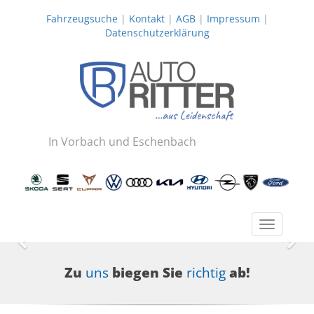
Fahrzeugsuche
|
Kontakt
|
AGB
|
Impressum
|
Datenschutzerklärung
In Vorbach und Eschenbach
Toggle
navigatio
Zurück
Wei
Zu
uns
biegen Sie
richtig
ab!