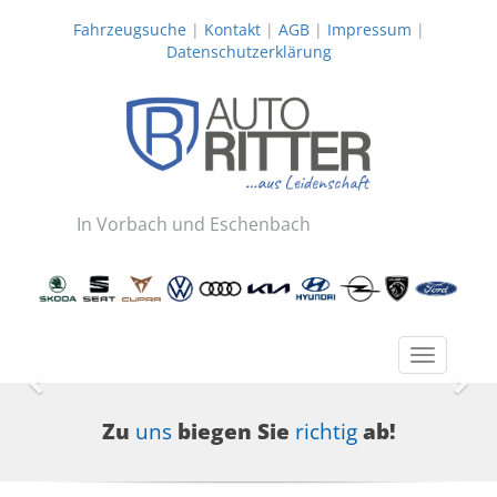
Fahrzeugsuche
|
Kontakt
|
AGB
|
Impressum
|
Datenschutzerklärung
In Vorbach und Eschenbach
Toggle
navigatio
Zurück
Wei
Zu
uns
biegen Sie
richtig
ab!