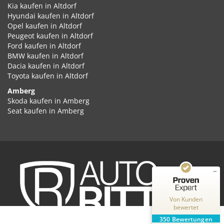
Kia kaufen in Altdorf
Hyundai kaufen in Altdorf
Opel kaufen in Altdorf
Peugeot kaufen in Altdorf
Ford kaufen in Altdorf
BMW kaufen in Altdorf
Dacia kaufen in Altdorf
Toyota kaufen in Altdorf
Amberg
Kundenbewertungen und Erfahrungen zu
Skoda kaufen in Amberg
Auto Ritter GmbH
Seat kaufen in Amberg
Cupra kaufen in Amberg
SEHR GUT
%
100
Volkswagen kaufen in Amberg
Empfehlungen auf
Audi kaufen in Amberg
ProvenExpert.com
5,00
/
4,87
Kia kaufen in Amberg
Hyundai kaufen in Amberg
2
348
Opel kaufen in Amberg
Peugeot kaufen in Amberg
Bewertungen auf
Bewertungen von
ProvenExpert.com
Ford kaufen in Amberg
2 anderen Quellen
Von Kunden
BMW kaufen in Amberg
bewertet
Dacia kaufen in Amberg
Blick aufs ProvenExpert-Profil werfen
350
Bewertungen
Toyota kaufen in Amberg