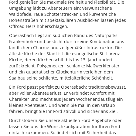
Ford genießen Sie maximale Freiheit und Flexibilität. Die
Umgebung lädt zu Abenteuern ein: verwunschene
Waldpfade, raue Schotterstrecken und kurvenreiche
Höhenstraßen mit spektakulären Ausblicken lassen jedes
Offroad-Herz höherschlagen.
Oberasbach liegt am südlichen Rand des Naturparks
Frankenhöhe und besticht durch seine Kombination aus
ländlichem Charme und zeitgemäßer Infrastruktur. Die
älteste Kirche der Stadt ist die evangelische St.-Lorenz-
Kirche, deren Kirchenschiff bis ins 13. Jahrhundert
zurückreicht. Polygonecken, schlanke Maßwerkfenster
und ein quadratischer Glockenturm verleihen dem
Saalbau seine schlichte, mittelalterliche Schönheit.
Ein Ford passt perfekt zu Oberasbach: traditionsbewusst,
aber voller Abenteuerlust. Er verbindet Komfort mit
Charakter und macht aus jedem Wochenendausflug ein
kleines Abenteuer. Und wenn Sie mal in den Urlaub
fahren, bringt Sie Ihr Ford stilvoll und sicher ans Ziel.
Durchstöbern Sie unsere aktuellen Ford Angebote oder
lassen Sie uns die Wunschkonfiguration für Ihren Ford
einfach zukommen. So findet sich mit Sicherheit das