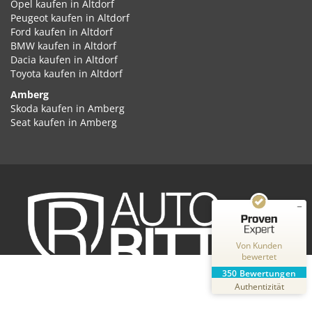
Opel kaufen in Altdorf
Peugeot kaufen in Altdorf
Ford kaufen in Altdorf
BMW kaufen in Altdorf
Dacia kaufen in Altdorf
Toyota kaufen in Altdorf
Amberg
Kundenbewertungen und Erfahrungen zu
Skoda kaufen in Amberg
Auto Ritter GmbH
Seat kaufen in Amberg
Cupra kaufen in Amberg
SEHR GUT
%
100
Volkswagen kaufen in Amberg
Empfehlungen auf
Audi kaufen in Amberg
ProvenExpert.com
5,00
/
4,87
Kia kaufen in Amberg
Hyundai kaufen in Amberg
2
348
Opel kaufen in Amberg
Peugeot kaufen in Amberg
Bewertungen auf
Bewertungen von
ProvenExpert.com
Ford kaufen in Amberg
2 anderen Quellen
Von Kunden
BMW kaufen in Amberg
bewertet
Dacia kaufen in Amberg
Blick aufs ProvenExpert-Profil werfen
350
Bewertungen
Toyota kaufen in Amberg
31.07.2026
Authentizität
Ansbach
Skoda kaufen in Ansbach