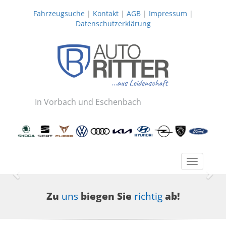
Fahrzeugsuche
|
Kontakt
|
AGB
|
Impressum
|
Datenschutzerklärung
In Vorbach und Eschenbach
Toggle
navigatio
Zurück
Wei
Zu
uns
biegen Sie
richtig
ab!