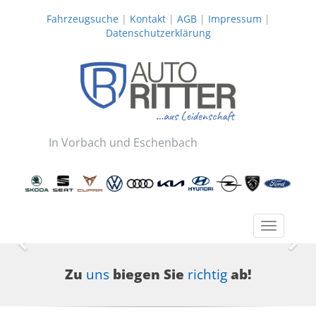
Fahrzeugsuche
|
Kontakt
|
AGB
|
Impressum
|
Datenschutzerklärung
In Vorbach und Eschenbach
Toggle
navigatio
Zurück
Wei
Zu
uns
biegen Sie
richtig
ab!