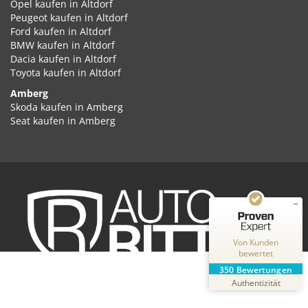
Opel kaufen in Altdorf
Peugeot kaufen in Altdorf
Ford kaufen in Altdorf
BMW kaufen in Altdorf
Dacia kaufen in Altdorf
Toyota kaufen in Altdorf
Amberg
Kundenbewertungen und Erfahrungen zu
Skoda kaufen in Amberg
Auto Ritter GmbH
Seat kaufen in Amberg
Cupra kaufen in Amberg
SEHR GUT
%
100
Volkswagen kaufen in Amberg
Empfehlungen auf
Audi kaufen in Amberg
ProvenExpert.com
5,00
/
4,87
Kia kaufen in Amberg
Hyundai kaufen in Amberg
2
348
Opel kaufen in Amberg
Peugeot kaufen in Amberg
Bewertungen auf
Bewertungen von
ProvenExpert.com
Ford kaufen in Amberg
2 anderen Quellen
Von Kunden
BMW kaufen in Amberg
bewertet
Dacia kaufen in Amberg
Blick aufs ProvenExpert-Profil werfen
350
Bewertungen
Toyota kaufen in Amberg
31.07.2026
Authentizität
Ansbach
Skoda kaufen in Ansbach