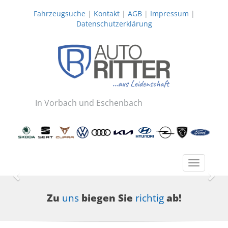
Fahrzeugsuche
|
Kontakt
|
AGB
|
Impressum
|
Datenschutzerklärung
In Vorbach und Eschenbach
Toggle
navigatio
Zurück
Wei
Zu
uns
biegen Sie
richtig
ab!