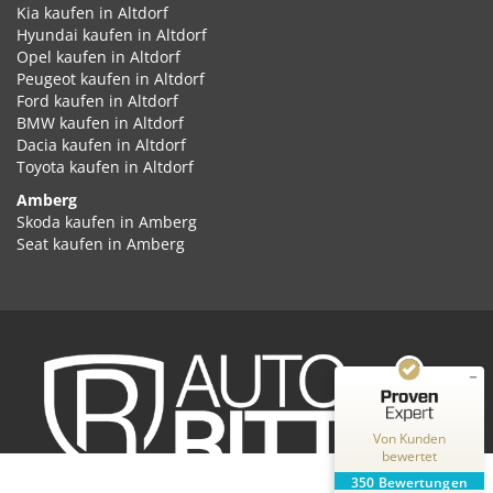
Kia kaufen in Altdorf
Hyundai kaufen in Altdorf
Opel kaufen in Altdorf
Peugeot kaufen in Altdorf
Ford kaufen in Altdorf
BMW kaufen in Altdorf
Dacia kaufen in Altdorf
Toyota kaufen in Altdorf
Amberg
Kundenbewertungen und Erfahrungen zu
Skoda kaufen in Amberg
Auto Ritter GmbH
Seat kaufen in Amberg
Cupra kaufen in Amberg
SEHR GUT
%
100
Volkswagen kaufen in Amberg
Empfehlungen auf
Audi kaufen in Amberg
ProvenExpert.com
5,00
/
4,87
Kia kaufen in Amberg
Hyundai kaufen in Amberg
2
348
Opel kaufen in Amberg
Peugeot kaufen in Amberg
Bewertungen auf
Bewertungen von
ProvenExpert.com
Ford kaufen in Amberg
2 anderen Quellen
Von Kunden
BMW kaufen in Amberg
bewertet
Dacia kaufen in Amberg
Blick aufs ProvenExpert-Profil werfen
350
Bewertungen
Toyota kaufen in Amberg