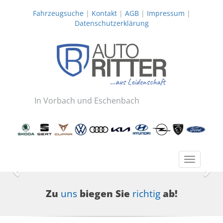
Fahrzeugsuche
|
Kontakt
|
AGB
|
Impressum
|
Datenschutzerklärung
In Vorbach und Eschenbach
Toggle
navigatio
Zurück
Wei
Zu
uns
biegen Sie
richtig
ab!