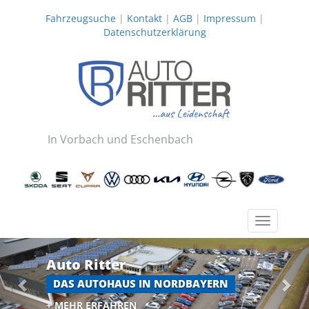
Fahrzeugsuche
|
Kontakt
|
AGB
|
Impressum
|
Datenschutzerklärung
In Vorbach und Eschenbach
Toggle
navigatio
Zurück
Wei
Auto Ritter
DAS AUTOHAUS IN NORDBAYERN
+ MEHR ERFAHREN